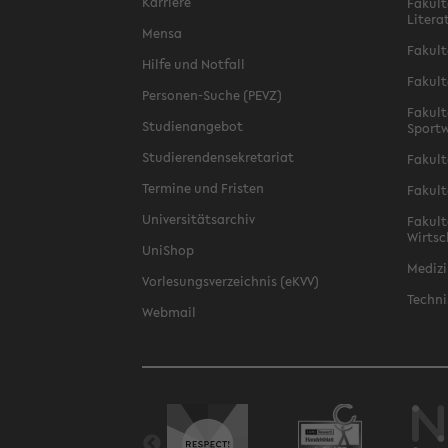
Karriere
Fakult
Litera
Mensa
Fakult
Hilfe und Notfall
Fakult
Personen-Suche (PEVZ)
Fakult
Studienangebot
Sportw
Studierendensekretariat
Fakult
Termine und Fristen
Fakult
Universitätsarchiv
Fakult
Wirtsc
UniShop
Medizi
Vorlesungsverzeichnis (eKVV)
Techni
Webmail