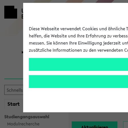
Diese Webseite verwendet Cookies und ähnliche Te
helfen, die Website und Ihre Erfahrung zu verbes
messen. Sie können Ihre Einwilligung jederzeit u
zusätzliche Informationen zu den verwendeten C
Universität
Forschung
Alle Lehrend
Einrichtung:
mein
Start
eKVV
Nachname:
Studiengangsauswahl
Modulrecherche