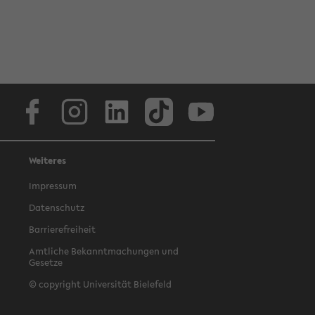
Facebook
Instagram
LinkedIn
TikTok
Youtube
Weiteres
Impressum
Datenschutz
Barrierefreiheit
Amtliche Bekanntmachungen und
Gesetze
© copyright Universität Bielefeld