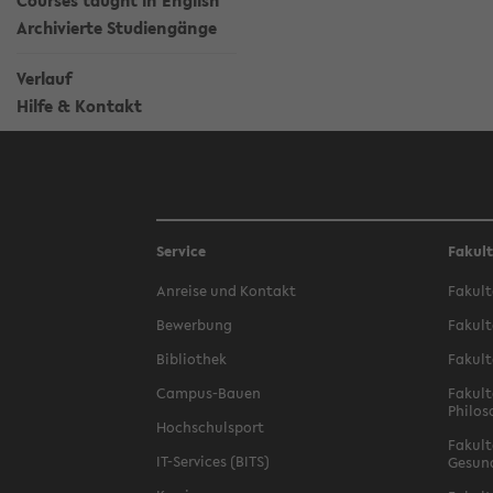
Courses taught in English
Archivierte Studiengänge
Verlauf
Hilfe & Kontakt
Service
Fakul
Anreise und Kontakt
Fakult
Bewerbung
Fakult
Bibliothek
Fakult
Campus-Bauen
Fakult
Philos
Hochschulsport
Fakult
IT-Services (BITS)
Gesun