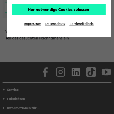
Nur notwendige Cookies zulassen
Impressum
Datenschutz
Barrierefreiheit
Wählen Sie die Einrichtung aus und/oder geben Sie einen
Teil des gesuchten Nachnamens ein
Facebook
Instagram
LinkedIn
TikTok
Youtube
Service
Fakultäten
Informationen für ...