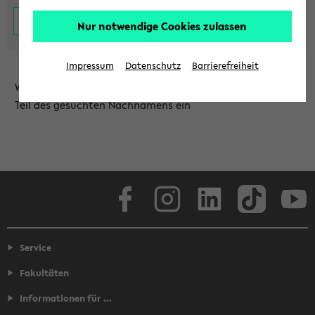
Nur notwendige Cookies zulassen
Impressum
Datenschutz
Barrierefreiheit
Wählen Sie die Einrichtung aus und/oder geben Sie einen
Teil des gesuchten Nachnamens ein
Facebook
Instagram
LinkedIn
TikTok
Youtube
Service
Fakultäten
Informationen für ...