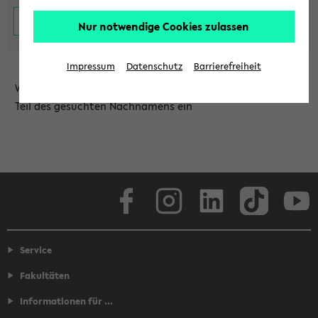
Nur notwendige Cookies zulassen
Impressum
Datenschutz
Barrierefreiheit
Wählen Sie die Einrichtung aus und/oder geben Sie einen
Teil des gesuchten Nachnamens ein
Facebook
Instagram
LinkedIn
TikTok
Youtube
Service
Fakultäten
Informationen für ...