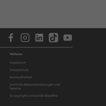
Facebook
Instagram
LinkedIn
TikTok
Youtube
Weiteres
Impressum
Datenschutz
Barrierefreiheit
Amtliche Bekanntmachungen und
Gesetze
© copyright Universität Bielefeld