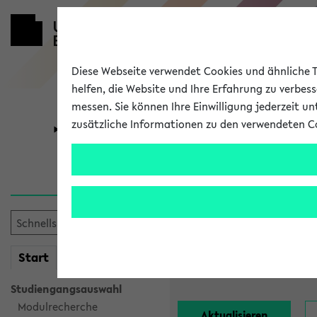
Diese Webseite verwendet Cookies und ähnliche Te
helfen, die Website und Ihre Erfahrung zu verbes
messen. Sie können Ihre Einwilligung jederzeit u
zusätzliche Informationen zu den verwendeten C
Universität
Forschung
Alle Lehrend
Einrichtung:
mein
Start
eKVV
Nachname:
Studiengangsauswahl
Modulrecherche