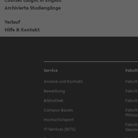
Courses taught in English
Archivierte Studiengänge
Verlauf
Hilfe & Kontakt
Service
Fakul
Anreise und Kontakt
Fakult
Bewerbung
Fakult
Bibliothek
Fakult
Campus-Bauen
Fakult
Philos
Hochschulsport
Fakult
IT-Services (BITS)
Gesun