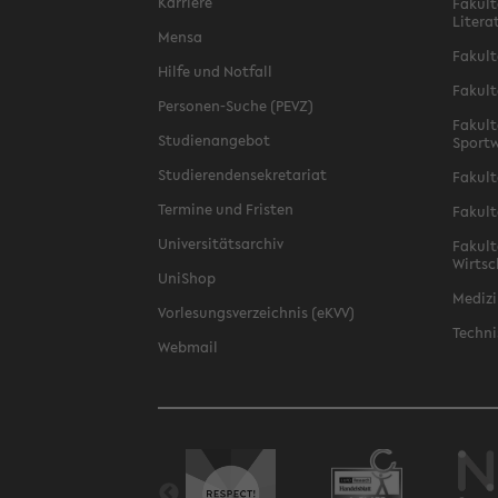
Karriere
Fakult
Litera
Mensa
Fakult
Hilfe und Notfall
Fakult
Personen-Suche (PEVZ)
Fakult
Studienangebot
Sportw
Studierendensekretariat
Fakult
Termine und Fristen
Fakult
Universitätsarchiv
Fakult
Wirtsc
UniShop
Medizi
Vorlesungsverzeichnis (eKVV)
Techni
Webmail