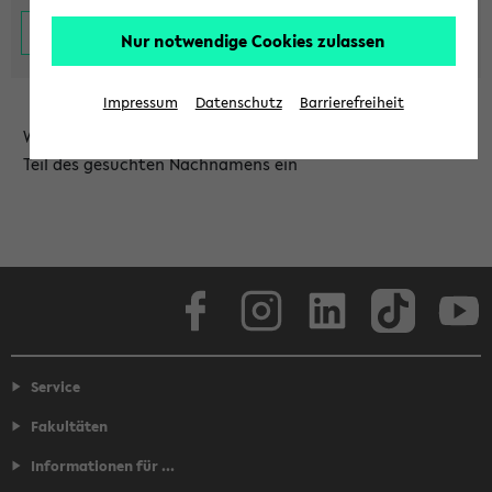
Nur notwendige Cookies zulassen
Impressum
Datenschutz
Barrierefreiheit
Wählen Sie die Einrichtung aus und/oder geben Sie einen
Teil des gesuchten Nachnamens ein
Facebook
Instagram
LinkedIn
TikTok
Youtube
Service
Fakultäten
Informationen für ...