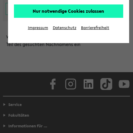
Nur notwendige Cookies zulassen
Impressum
Datenschutz
Barrierefreiheit
Wählen Sie die Einrichtung aus und/oder geben Sie einen
Teil des gesuchten Nachnamens ein
Facebook
Instagram
LinkedIn
TikTok
Youtube
Service
Fakultäten
Informationen für ...