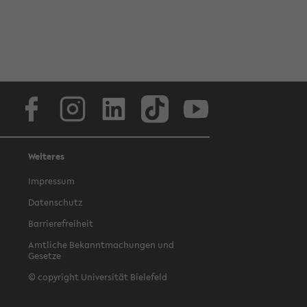
Facebook
Instagram
LinkedIn
TikTok
Youtube
Weiteres
Impressum
Datenschutz
Barrierefreiheit
Amtliche Bekanntmachungen und
Gesetze
© copyright Universität Bielefeld