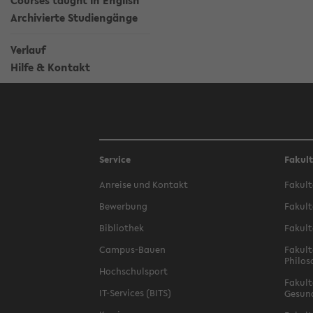
Courses taught in English
Archivierte Studiengänge
Verlauf
Hilfe & Kontakt
Service
Fakul
Anreise und Kontakt
Fakult
Bewerbung
Fakult
Bibliothek
Fakult
Campus-Bauen
Fakult
Philos
Hochschulsport
Fakult
IT-Services (BITS)
Gesun