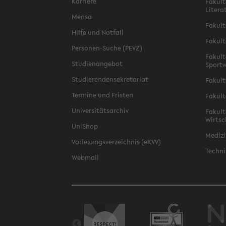
Karriere
Fakult
Litera
Mensa
Fakult
Hilfe und Notfall
Fakult
Personen-Suche (PEVZ)
Fakult
Studienangebot
Sportw
Studierendensekretariat
Fakult
Termine und Fristen
Fakult
Universitätsarchiv
Fakult
Wirtsc
UniShop
Medizi
Vorlesungsverzeichnis (eKVV)
Techni
Webmail