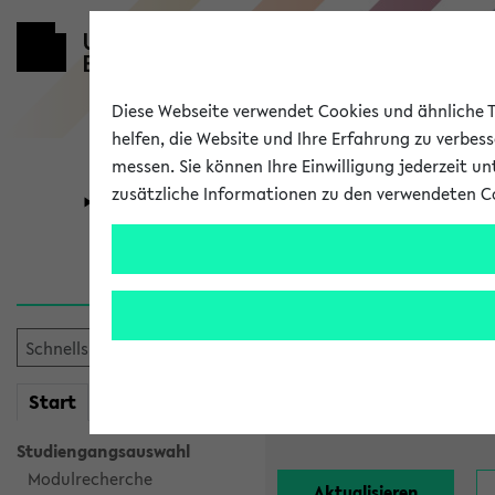
Diese Webseite verwendet Cookies und ähnliche Te
helfen, die Website und Ihre Erfahrung zu verbes
messen. Sie können Ihre Einwilligung jederzeit u
zusätzliche Informationen zu den verwendeten C
Universität
Forschung
Alle Lehrend
Einrichtung:
mein
Start
eKVV
Nachname:
Studiengangsauswahl
Modulrecherche