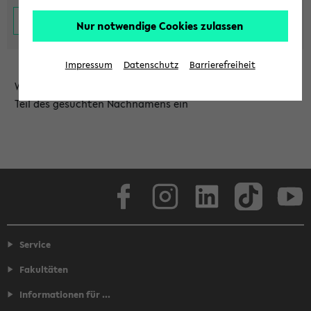
Nur notwendige Cookies zulassen
Impressum
Datenschutz
Barrierefreiheit
Wählen Sie die Einrichtung aus und/oder geben Sie einen
Teil des gesuchten Nachnamens ein
Facebook
Instagram
LinkedIn
TikTok
Youtube
Service
Fakultäten
Informationen für ...