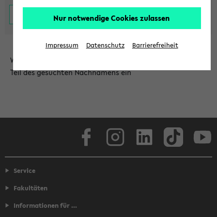
Nur notwendige Cookies zulassen
Impressum
Datenschutz
Barrierefreiheit
Wählen Sie die Einrichtung aus und/oder geben Sie einen
Teil des gesuchten Nachnamens ein
Facebook
Instagram
LinkedIn
TikTok
Youtube
Service
Fakultäten
Informationen für ...