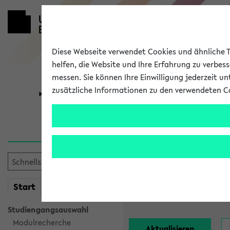
Diese Webseite verwendet Cookies und ähnliche Te
helfen, die Website und Ihre Erfahrung zu verbes
messen. Sie können Ihre Einwilligung jederzeit u
zusätzliche Informationen zu den verwendeten C
Universität
Forschung
Alle Lehrend
Einrichtung:
mein
Start
eKVV
Nachname:
Studiengangsauswahl
Modulrecherche