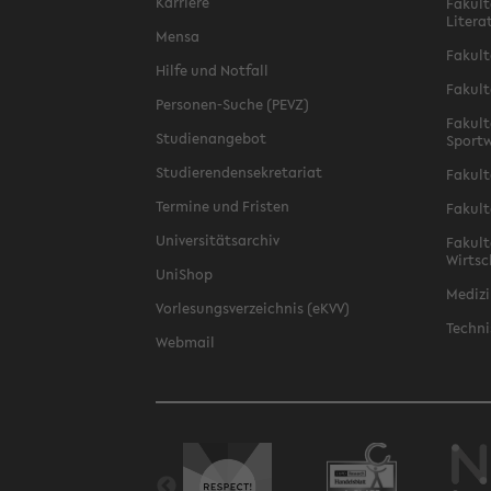
Karriere
Fakult
Litera
Mensa
Fakult
Hilfe und Notfall
Fakult
Personen-Suche (PEVZ)
Fakult
Studienangebot
Sportw
Studierendensekretariat
Fakult
Termine und Fristen
Fakult
Universitätsarchiv
Fakult
Wirtsc
UniShop
Medizi
Vorlesungsverzeichnis (eKVV)
Techni
Webmail