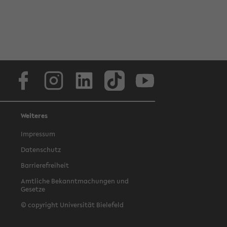
Facebook
Instagram
LinkedIn
TikTok
Youtube
Weiteres
Impressum
Datenschutz
Barrierefreiheit
Amtliche Bekanntmachungen und
Gesetze
© copyright Universität Bielefeld