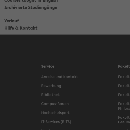
Courses taught in English
Archivierte Studiengänge
Verlauf
Hilfe & Kontakt
Service
Fakul
Anreise und Kontakt
Fakult
Bewerbung
Fakult
Bibliothek
Fakult
Campus-Bauen
Fakult
Philos
Hochschulsport
Fakult
IT-Services (BITS)
Gesun