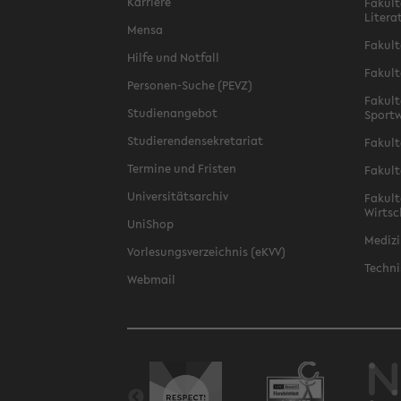
Karriere
Fakult
Litera
Mensa
Fakult
Hilfe und Notfall
Fakult
Personen-Suche (PEVZ)
Fakult
Studienangebot
Sportw
Studierendensekretariat
Fakult
Termine und Fristen
Fakult
Universitätsarchiv
Fakult
Wirtsc
UniShop
Medizi
Vorlesungsverzeichnis (eKVV)
Techni
Webmail