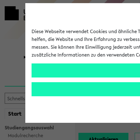
Diese Webseite verwendet Cookies und ähnliche Te
helfen, die Website und Ihre Erfahrung zu verbes
messen. Sie können Ihre Einwilligung jederzeit u
zusätzliche Informationen zu den verwendeten C
Universität
Forschung
Alle Lehrend
Einrichtung:
mein
Start
eKVV
Nachname:
Studiengangsauswahl
Modulrecherche