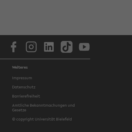
Facebook
Instagram
LinkedIn
TikTok
Youtube
Weiteres
Impressum
Datenschutz
Barrierefreiheit
Amtliche Bekanntmachungen und
Gesetze
© copyright Universität Bielefeld