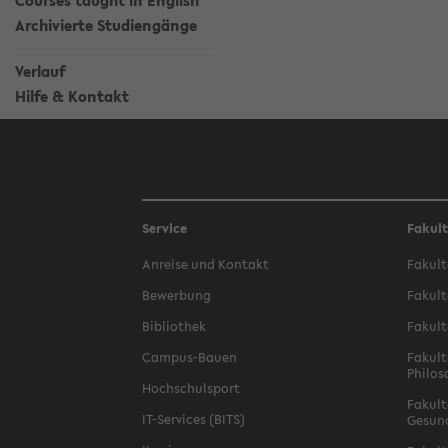
Courses taught in English
Archivierte Studiengänge
Verlauf
Hilfe & Kontakt
Service
Fakul
Anreise und Kontakt
Fakult
Bewerbung
Fakult
Bibliothek
Fakult
Campus-Bauen
Fakult
Philos
Hochschulsport
Fakult
IT-Services (BITS)
Gesun