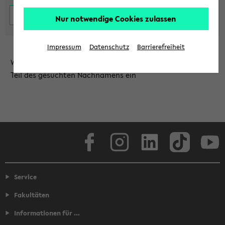
Nur notwendige Cookies zulassen
Impressum
Datenschutz
Barrierefreiheit
Wählen Sie die Einrichtung aus und/oder geben Sie einen
Teil des gesuchten Nachnamens ein
Facebook
Instagram
LinkedIn
TikTok
Youtube
Service
Fakultäten
Informationen für ...