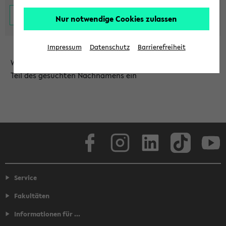
Nur notwendige Cookies zulassen
Impressum
Datenschutz
Barrierefreiheit
Wählen Sie die Einrichtung aus und/oder geben Sie einen
Teil des gesuchten Nachnamens ein
Facebook
Instagram
LinkedIn
TikTok
Youtube
Service
Fakultäten
Informationen für ...