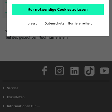
Nur notwendige Cookies zulassen
Impressum
Datenschutz
Barrierefreiheit
Wählen Sie die Einrichtung aus und/oder geben Sie einen
Teil des gesuchten Nachnamens ein
Facebook
Instagram
LinkedIn
TikTok
Youtube
Service
Fakultäten
Informationen für ...