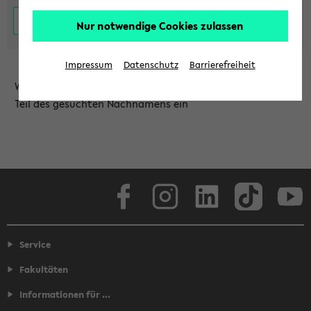
Nur notwendige Cookies zulassen
Impressum
Datenschutz
Barrierefreiheit
Wählen Sie die Einrichtung aus und/oder geben Sie einen
Teil des gesuchten Nachnamens ein
Facebook
Instagram
LinkedIn
TikTok
Youtube
Service
Fakultäten
Informationen für ...