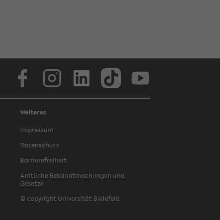
Facebook
Instagram
LinkedIn
TikTok
Youtube
Weiteres
Impressum
Datenschutz
Barrierefreiheit
Amtliche Bekanntmachungen und
Gesetze
© copyright Universität Bielefeld