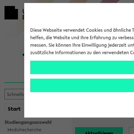
Diese Webseite verwendet Cookies und ähnliche Te
helfen, die Website und Ihre Erfahrung zu verbes
messen. Sie können Ihre Einwilligung jederzeit u
zusätzliche Informationen zu den verwendeten C
Universität
Forschung
Alle Lehrend
Einrichtung:
mein
Start
eKVV
Nachname:
Studiengangsauswahl
Modulrecherche