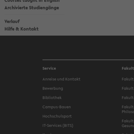
Courses taught in English
Archivierte Studiengänge
Verlauf
Hilfe & Kontakt
Service
Fakul
Anreise und Kontakt
Fakult
Bewerbung
Fakult
Bibliothek
Fakult
Campus-Bauen
Fakult
Philos
Hochschulsport
Fakult
IT-Services (BITS)
Gesun