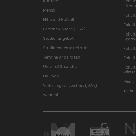
Karriere
Fakult
Litera
Mensa
Fakult
Hilfe und Notfall
Fakult
Personen-Suche (PEVZ)
Fakult
Studienangebot
Sportw
Studierendensekretariat
Fakult
Termine und Fristen
Fakult
Universitätsarchiv
Fakult
Wirtsc
UniShop
Medizi
Vorlesungsverzeichnis (eKVV)
Techni
Webmail