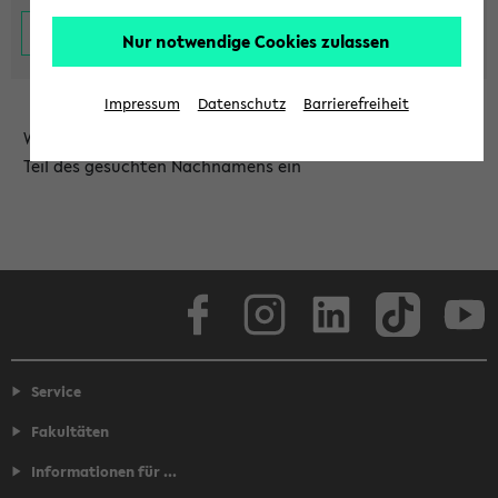
Nur notwendige Cookies zulassen
Impressum
Datenschutz
Barrierefreiheit
Wählen Sie die Einrichtung aus und/oder geben Sie einen
Teil des gesuchten Nachnamens ein
Facebook
Instagram
LinkedIn
TikTok
Youtube
Service
Fakultäten
Informationen für ...