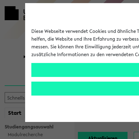
Diese Webseite verwendet Cookies und ähnliche Te
helfen, die Website und Ihre Erfahrung zu verbes
messen. Sie können Ihre Einwilligung jederzeit u
zusätzliche Informationen zu den verwendeten C
Universität
Forschung
Alle Lehrend
Einrichtung:
mein
Start
eKVV
Nachname:
Studiengangsauswahl
Modulrecherche