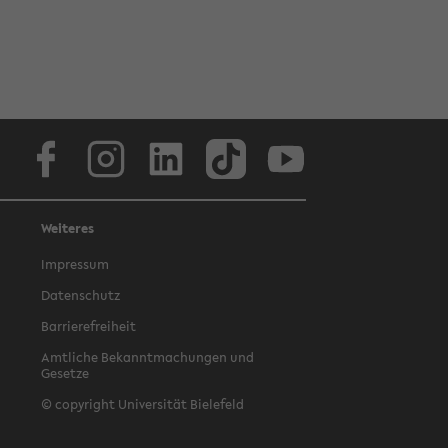
Facebook
Instagram
LinkedIn
TikTok
Youtube
Weiteres
Impressum
Datenschutz
Barrierefreiheit
Amtliche Bekanntmachungen und
Gesetze
© copyright Universität Bielefeld