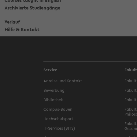
Courses taught in English
Archivierte Studiengänge
Verlauf
Hilfe & Kontakt
Service
Fakul
Anreise und Kontakt
Fakult
Bewerbung
Fakult
Bibliothek
Fakult
Campus-Bauen
Fakult
Philos
Hochschulsport
Fakult
IT-Services (BITS)
Gesun