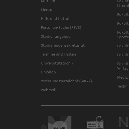
Karriere
Fakult
Litera
Mensa
Fakult
Hilfe und Notfall
Fakult
Personen-Suche (PEVZ)
Fakult
Studienangebot
Sportw
Studierendensekretariat
Fakult
Termine und Fristen
Fakult
Universitätsarchiv
Fakult
Wirtsc
UniShop
Medizi
Vorlesungsverzeichnis (eKVV)
Techni
Webmail