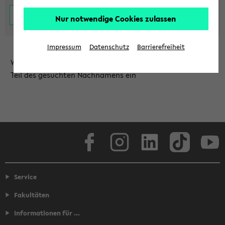
Nur notwendige Cookies zulassen
Impressum
Datenschutz
Barrierefreiheit
Wählen Sie die Einrichtung aus und/oder geben Sie einen
Teil des gesuchten Nachnamens ein
Facebook
Instagram
LinkedIn
TikTok
Youtube
Service
Fakultäten
Informationen für ...