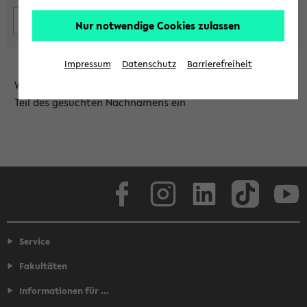
Nur notwendige Cookies zulassen
Impressum
Datenschutz
Barrierefreiheit
Wählen Sie die Einrichtung aus und/oder geben Sie einen
Teil des gesuchten Nachnamens ein
Facebook
Instagram
LinkedIn
TikTok
Youtube
Service
Fakultäten
Informationen für ...