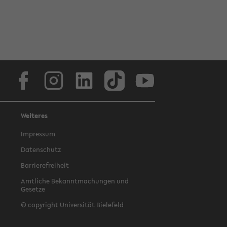
Facebook
Instagram
LinkedIn
TikTok
Youtube
Weiteres
Impressum
Datenschutz
Barrierefreiheit
Amtliche Bekanntmachungen und
Gesetze
© copyright Universität Bielefeld