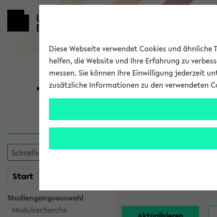
Diese Webseite verwendet Cookies und ähnliche Te
helfen, die Website und Ihre Erfahrung zu verbes
messen. Sie können Ihre Einwilligung jederzeit u
zusätzliche Informationen zu den verwendeten C
Universität
Forschung
Alle Lehrend
Einrichtung:
mein
Start
eKVV
Nachname:
Studiengangsauswahl
Modulrecherche