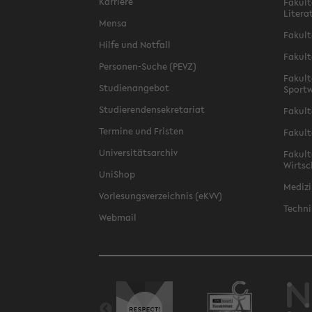
Karriere
Fakult
Litera
Mensa
Fakult
Hilfe und Notfall
Fakult
Personen-Suche (PEVZ)
Fakult
Studienangebot
Sportw
Studierendensekretariat
Fakult
Termine und Fristen
Fakult
Universitätsarchiv
Fakult
Wirtsc
UniShop
Medizi
Vorlesungsverzeichnis (eKVV)
Techni
Webmail