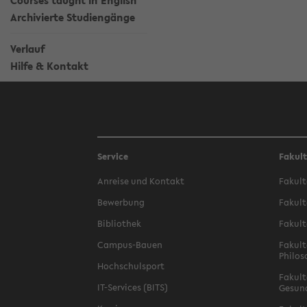
Courses taught in English
Archivierte Studiengänge
Verlauf
Hilfe & Kontakt
Service
Fakul
Anreise und Kontakt
Fakult
Bewerbung
Fakult
Bibliothek
Fakult
Campus-Bauen
Fakult
Philos
Hochschulsport
Fakult
IT-Services (BITS)
Gesun