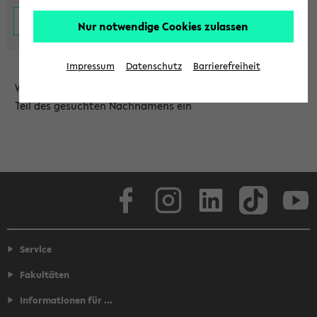
Nur notwendige Cookies zulassen
Impressum
Datenschutz
Barrierefreiheit
Wählen Sie die Einrichtung aus und/oder geben Sie einen
Teil des gesuchten Nachnamens ein
Facebook
Instagram
LinkedIn
TikTok
Youtube
Service
Fakultäten
Informationen für ...