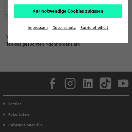
Nur notwendige Cookies zulassen
Impressum
Datenschutz
Barrierefreiheit
Wählen Sie die Einrichtung aus und/oder geben Sie einen
Teil des gesuchten Nachnamens ein
Facebook
Instagram
LinkedIn
TikTok
Youtube
Service
Fakultäten
Informationen für ...