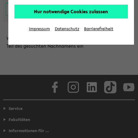
Nur notwendige Cookies zulassen
Impressum
Datenschutz
Barrierefreiheit
Wählen Sie die Einrichtung aus und/oder geben Sie einen
Teil des gesuchten Nachnamens ein
Facebook
Instagram
LinkedIn
TikTok
Youtube
Service
Fakultäten
Informationen für ...