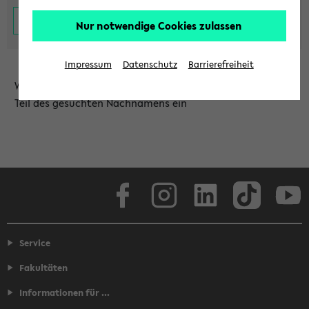
Nur notwendige Cookies zulassen
Impressum
Datenschutz
Barrierefreiheit
Wählen Sie die Einrichtung aus und/oder geben Sie einen
Teil des gesuchten Nachnamens ein
Facebook
Instagram
LinkedIn
TikTok
Youtube
Service
Fakultäten
Informationen für ...