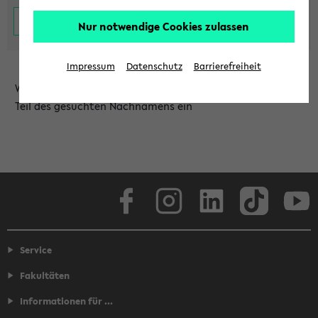
Nur notwendige Cookies zulassen
Impressum
Datenschutz
Barrierefreiheit
Wählen Sie die Einrichtung aus und/oder geben Sie einen
Teil des gesuchten Nachnamens ein
Facebook
Instagram
LinkedIn
TikTok
Youtube
Service
Fakultäten
Informationen für ...