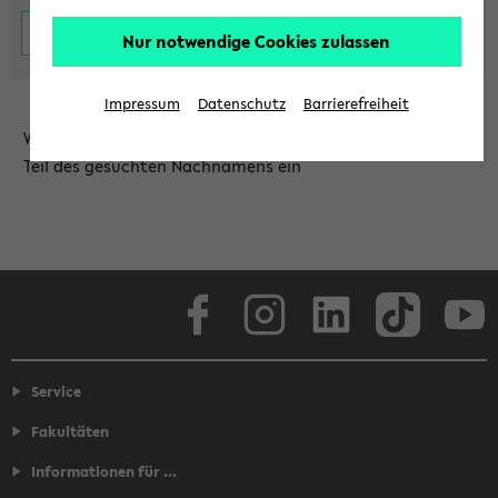
Nur notwendige Cookies zulassen
Impressum
Datenschutz
Barrierefreiheit
Wählen Sie die Einrichtung aus und/oder geben Sie einen
Teil des gesuchten Nachnamens ein
Facebook
Instagram
LinkedIn
TikTok
Youtube
Service
Fakultäten
Informationen für ...