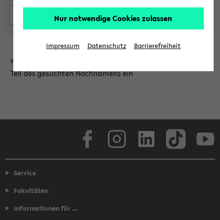
Nur notwendige Cookies zulassen
Impressum
Datenschutz
Barrierefreiheit
Wählen Sie die Einrichtung aus und/oder geben Sie einen
Teil des gesuchten Nachnamens ein
Facebook
Instagram
LinkedIn
TikTok
Youtube
Service
Fakultäten
Informationen für ...