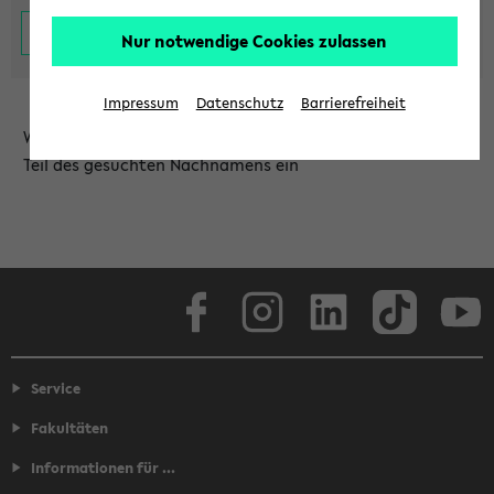
Nur notwendige Cookies zulassen
Impressum
Datenschutz
Barrierefreiheit
Wählen Sie die Einrichtung aus und/oder geben Sie einen
Teil des gesuchten Nachnamens ein
Facebook
Instagram
LinkedIn
TikTok
Youtube
Service
Fakultäten
Informationen für ...