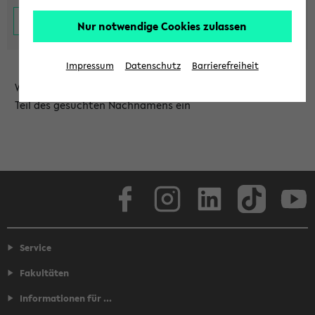
Nur notwendige Cookies zulassen
Impressum
Datenschutz
Barrierefreiheit
Wählen Sie die Einrichtung aus und/oder geben Sie einen
Teil des gesuchten Nachnamens ein
Facebook
Instagram
LinkedIn
TikTok
Youtube
Service
Fakultäten
Informationen für ...