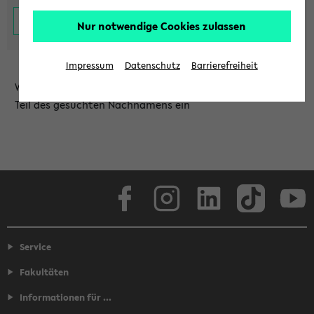
Nur notwendige Cookies zulassen
Impressum
Datenschutz
Barrierefreiheit
Wählen Sie die Einrichtung aus und/oder geben Sie einen
Teil des gesuchten Nachnamens ein
Facebook
Instagram
LinkedIn
TikTok
Youtube
Service
Fakultäten
Informationen für ...