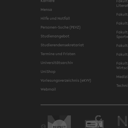
Karriere
Fakult
Litera
Mensa
Fakult
Hilfe und Notfall
Fakult
Personen-Suche (PEVZ)
Fakult
Studienangebot
Sportw
Studierendensekretariat
Fakult
Termine und Fristen
Fakult
Universitätsarchiv
Fakult
Wirtsc
UniShop
Medizi
Vorlesungsverzeichnis (eKVV)
Techni
Webmail