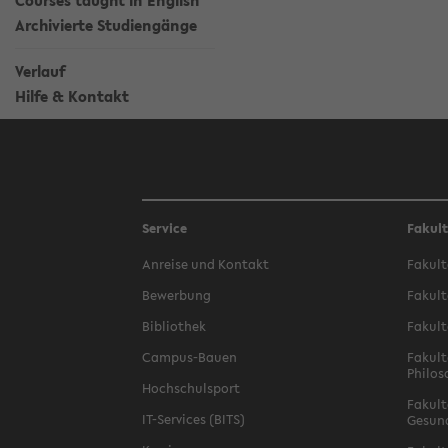
Courses taught in English
Archivierte Studiengänge
Verlauf
Hilfe & Kontakt
Service
Fakul
Anreise und Kontakt
Fakult
Bewerbung
Fakult
Bibliothek
Fakult
Campus-Bauen
Fakult
Philos
Hochschulsport
Fakult
IT-Services (BITS)
Gesun