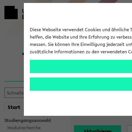
Diese Webseite verwendet Cookies und ähnliche Te
helfen, die Website und Ihre Erfahrung zu verbes
messen. Sie können Ihre Einwilligung jederzeit u
zusätzliche Informationen zu den verwendeten C
Universität
Forschung
Alle Lehrend
Einrichtung:
mein
Start
eKVV
Nachname:
Studiengangsauswahl
Modulrecherche