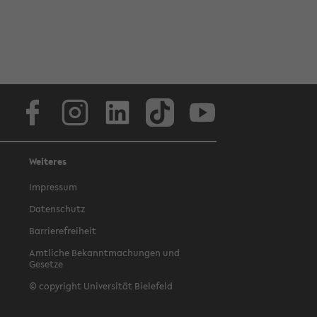
Facebook
Instagram
LinkedIn
TikTok
Youtube
Weiteres
Impressum
Datenschutz
Barrierefreiheit
Amtliche Bekanntmachungen und
Gesetze
© copyright Universität Bielefeld