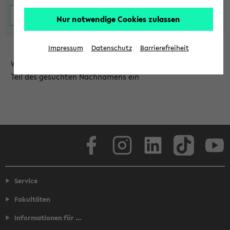
Nur notwendige Cookies zulassen
Impressum
Datenschutz
Barrierefreiheit
Wählen Sie die Einrichtung aus und/oder geben Sie einen
Teil des gesuchten Nachnamens ein
Facebook
Instagram
LinkedIn
TikTok
Youtube
Service
Fakultäten
Informationen für ...