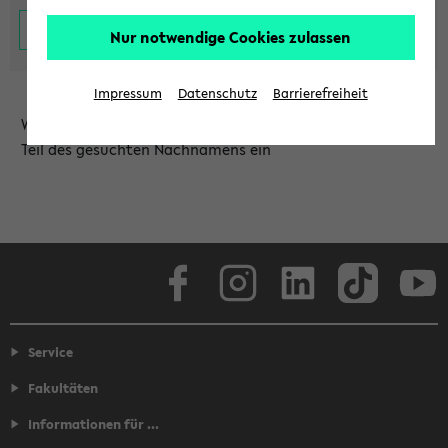
Nur notwendige Cookies zulassen
Impressum
Datenschutz
Barrierefreiheit
Wählen Sie die Einrichtung aus und/oder geben Sie einen
Teil des gesuchten Nachnamens ein
Facebook
Instagram
LinkedIn
TikTok
Youtube
Service
Fakultäten
Informationen für ...