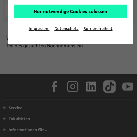
Nur notwendige Cookies zulassen
Impressum
Datenschutz
Barrierefreiheit
Wählen Sie die Einrichtung aus und/oder geben Sie einen
Teil des gesuchten Nachnamens ein
Facebook
Instagram
LinkedIn
TikTok
Youtube
Service
Fakultäten
Informationen für ...