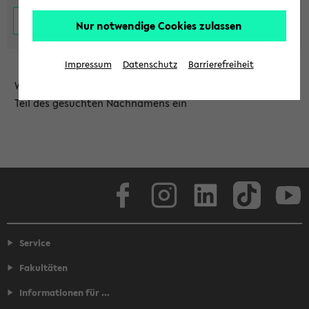
Nur notwendige Cookies zulassen
Impressum
Datenschutz
Barrierefreiheit
Wählen Sie die Einrichtung aus und/oder geben Sie einen
Teil des gesuchten Nachnamens ein
Facebook
Instagram
LinkedIn
TikTok
Youtube
Service
Fakultäten
Informationen für ...