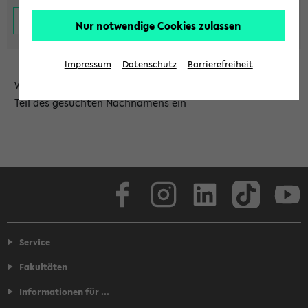
Nur notwendige Cookies zulassen
Impressum
Datenschutz
Barrierefreiheit
Wählen Sie die Einrichtung aus und/oder geben Sie einen
Teil des gesuchten Nachnamens ein
Facebook
Instagram
LinkedIn
TikTok
Youtube
Service
Fakultäten
Informationen für ...