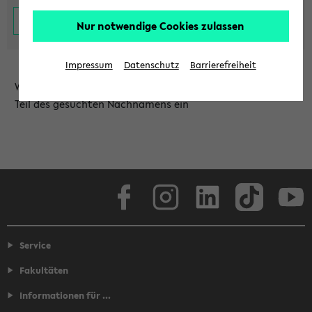
Nur notwendige Cookies zulassen
Impressum
Datenschutz
Barrierefreiheit
Wählen Sie die Einrichtung aus und/oder geben Sie einen
Teil des gesuchten Nachnamens ein
Facebook
Instagram
LinkedIn
TikTok
Youtube
Service
Fakultäten
Informationen für ...