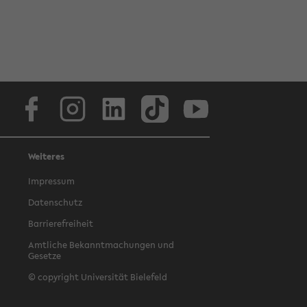
Facebook
Instagram
LinkedIn
TikTok
Youtube
Weiteres
Impressum
Datenschutz
Barrierefreiheit
Amtliche Bekanntmachungen und
Gesetze
© copyright Universität Bielefeld