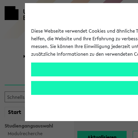
Diese Webseite verwendet Cookies und ähnliche Te
helfen, die Website und Ihre Erfahrung zu verbes
messen. Sie können Ihre Einwilligung jederzeit u
zusätzliche Informationen zu den verwendeten C
Universität
Forschung
Alle Lehrend
Einrichtung:
mein
Start
eKVV
Nachname:
Studiengangsauswahl
Modulrecherche