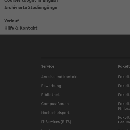
Courses taught in English
Archivierte Studiengänge
Verlauf
Hilfe & Kontakt
Service
Fakul
Anreise und Kontakt
Fakult
Bewerbung
Fakult
Bibliothek
Fakult
Campus-Bauen
Fakult
Philos
Hochschulsport
Fakult
IT-Services (BITS)
Gesun