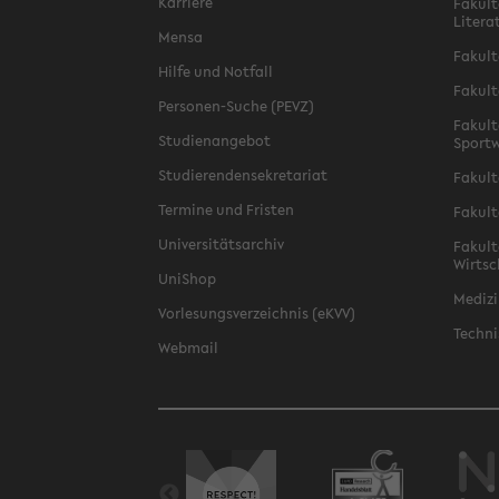
Karriere
Fakult
Litera
Mensa
Fakult
Hilfe und Notfall
Fakult
Personen-Suche (PEVZ)
Fakult
Studienangebot
Sportw
Studierendensekretariat
Fakult
Termine und Fristen
Fakult
Universitätsarchiv
Fakult
Wirtsc
UniShop
Medizi
Vorlesungsverzeichnis (eKVV)
Techni
Webmail