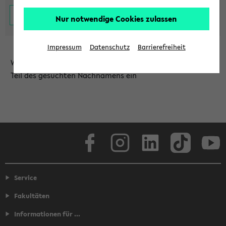
Nur notwendige Cookies zulassen
Impressum
Datenschutz
Barrierefreiheit
Wählen Sie die Einrichtung aus und/oder geben Sie einen
Teil des gesuchten Nachnamens ein
Facebook
Instagram
LinkedIn
TikTok
Youtube
Service
Fakultäten
Informationen für ...