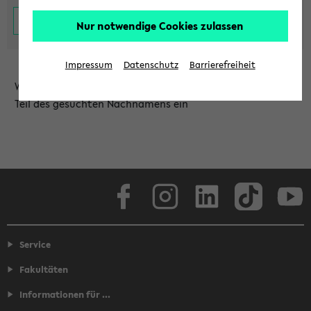
Nur notwendige Cookies zulassen
Impressum
Datenschutz
Barrierefreiheit
Wählen Sie die Einrichtung aus und/oder geben Sie einen
Teil des gesuchten Nachnamens ein
Facebook
Instagram
LinkedIn
TikTok
Youtube
Service
Fakultäten
Informationen für ...