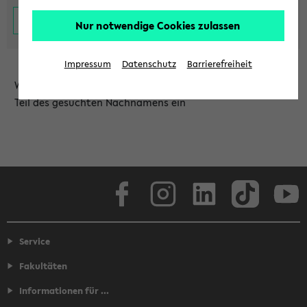
Nur notwendige Cookies zulassen
Impressum
Datenschutz
Barrierefreiheit
Wählen Sie die Einrichtung aus und/oder geben Sie einen
Teil des gesuchten Nachnamens ein
Facebook
Instagram
LinkedIn
TikTok
Youtube
Service
Fakultäten
Informationen für ...