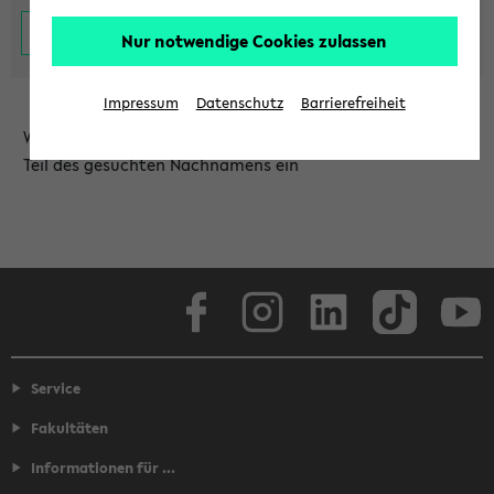
Nur notwendige Cookies zulassen
Impressum
Datenschutz
Barrierefreiheit
Wählen Sie die Einrichtung aus und/oder geben Sie einen
Teil des gesuchten Nachnamens ein
Facebook
Instagram
LinkedIn
TikTok
Youtube
Service
Fakultäten
Informationen für ...