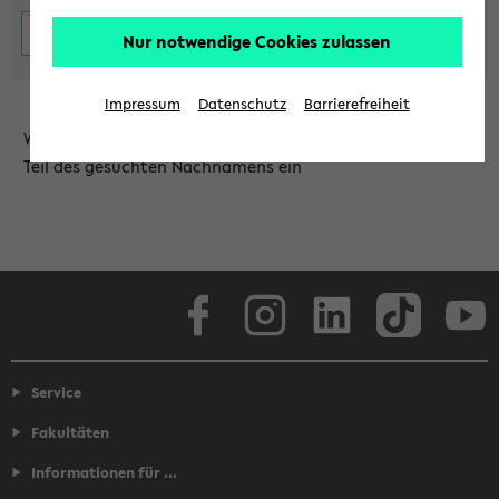
Nur notwendige Cookies zulassen
Impressum
Datenschutz
Barrierefreiheit
Wählen Sie die Einrichtung aus und/oder geben Sie einen
Teil des gesuchten Nachnamens ein
Facebook
Instagram
LinkedIn
TikTok
Youtube
Service
Fakultäten
Informationen für ...