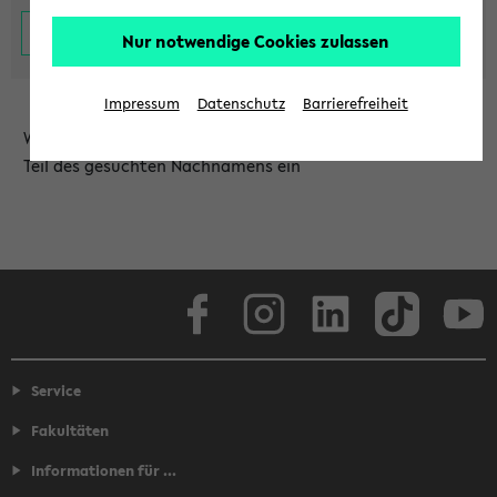
Nur notwendige Cookies zulassen
Impressum
Datenschutz
Barrierefreiheit
Wählen Sie die Einrichtung aus und/oder geben Sie einen
Teil des gesuchten Nachnamens ein
Facebook
Instagram
LinkedIn
TikTok
Youtube
Service
Fakultäten
Informationen für ...