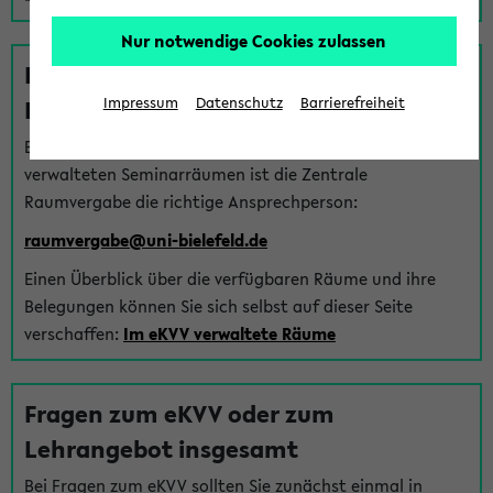
Nur notwendige Cookies zulassen
Fragen zu im eKVV verwalteten
Räumen
Impressum
Datenschutz
Barrierefreiheit
Bei Fragen zur Vergabe von Hörsälen und vom eKVV
verwalteten Seminarräumen ist die Zentrale
Raumvergabe die richtige Ansprechperson:
raumvergabe@uni-bielefeld.de
Einen Überblick über die verfügbaren Räume und ihre
Belegungen können Sie sich selbst auf dieser Seite
verschaffen:
Im eKVV verwaltete Räume
Fragen zum eKVV oder zum
Lehrangebot insgesamt
Bei Fragen zum eKVV sollten Sie zunächst einmal in