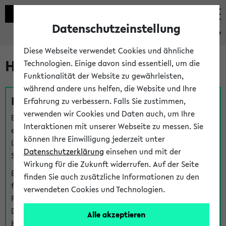
Datenschutzeinstellung
eKVV
Diese Webseite verwendet Cookies und ähnliche
Hilfe & Kontakt
Technologien. Einige davon sind essentiell, um die
Funktionalität der Website zu gewährleisten,
während andere uns helfen, die Website und Ihre
Fragen zu einzelnen Veranstaltungen
Erfahrung zu verbessern. Falls Sie zustimmen,
verwenden wir Cookies und Daten auch, um Ihre
Bei inhaltlichen und organisatorischen Fragen zu
Interaktionen mit unserer Webseite zu messen. Sie
einzelnen Veranstaltungen finden Sie Ansprechpersonen
können Ihre Einwilligung jederzeit unter
über den
Fragen
-Link bei jeder Veranstaltung. Der BIS
Datenschutzerklärung
einsehen und mit der
Support kann hier meist keine direkte Hilfe leisten.
Wirkung für die Zukunft widerrufen. Auf der Seite
Bei Veranstaltungen mit eKVV Teilnahmemanagement
finden Sie auch zusätzliche Informationen zu den
finden Sie eine Auskunft über die Personen, die Ihre
verwendeten Cookies und Technologien.
Platzzuteilung im eKVV eingetragen haben, auf der
Detailseite zum Teilnahmemanagement der
Alle akzeptieren
betreffenden Veranstaltung.