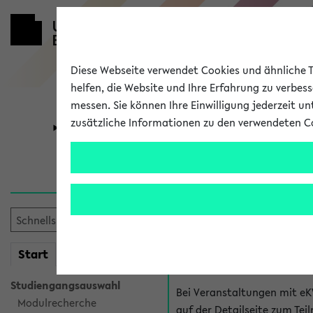
Diese Webseite verwendet Cookies und ähnliche Te
helfen, die Website und Ihre Erfahrung zu verbes
messen. Sie können Ihre Einwilligung jederzeit u
zusätzliche Informationen zu den verwendeten C
Universität
Forschung
Hilfe & Kont
Fragen zu einzel
Bei inhaltlichen und organ
mein
Start
eKVV
Veranstaltung. Der BIS Suppo
Studiengangsauswahl
Bei Veranstaltungen mit eK
Modulrecherche
auf der Detailseite zum T