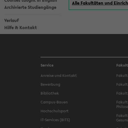
Courses taught in English
Alle Fakultäten und Einri
Archivierte Studiengänge
Verlauf
Hilfe & Kontakt
Service
Fakul
Anreise und Kontakt
Fakult
Bewerbung
Fakult
Bibliothek
Fakult
Campus-Bauen
Fakult
Philos
Hochschulsport
Fakult
IT-Services (BITS)
Gesun