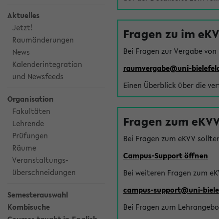
Aktuelles
Jetzt!
Fragen zu im eK
Raumänderungen
Bei Fragen zur Vergabe von
News
Kalenderintegration
raumvergabe@uni-bielefel
und Newsfeeds
Einen Überblick über die ve
Organisation
Fakultäten
Fragen zum eKVV
Lehrende
Prüfungen
Bei Fragen zum eKVV sollte
Räume
Campus-Support öffnen
Veranstaltungs-
überschneidungen
Bei weiteren Fragen zum eK
campus-support@uni-biele
Semesterauswahl
Kombisuche
Bei Fragen zum Lehrangebot 