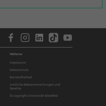
Facebook
Instagram
LinkedIn
TikTok
Youtube
Weiteres
Impressum
Datenschutz
Barrierefreiheit
Amtliche Bekanntmachungen und
Gesetze
© copyright Universität Bielefeld