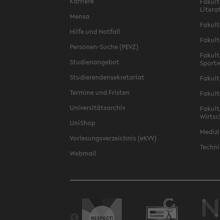
Karriere
Fakult
Litera
Mensa
Fakult
Hilfe und Notfall
Fakult
Personen-Suche (PEVZ)
Fakult
Studienangebot
Sportw
Studierendensekretariat
Fakult
Termine und Fristen
Fakult
Universitätsarchiv
Fakult
Wirtsc
UniShop
Medizi
Vorlesungsverzeichnis (eKVV)
Techni
Webmail