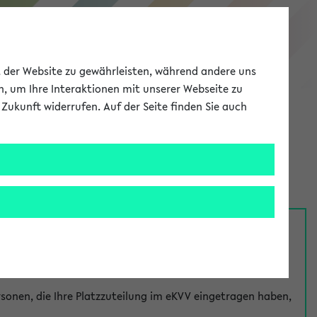
eKVV
ät der Website zu gewährleisten, während andere uns
h, um Ihre Interaktionen mit unserer Webseite zu
Zukunft widerrufen. Auf der Seite finden Sie auch
Meine Uni
EN
ANMELDEN
nsprechpersonen über den
Fragen
-Link bei jeder
onen, die Ihre Platzzuteilung im eKVV eingetragen haben,