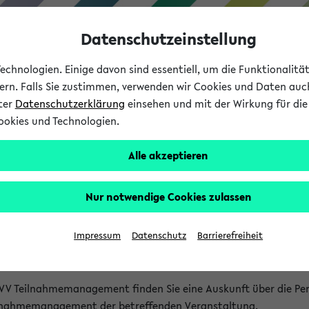
Datenschutzeinstellung
chnologien. Einige davon sind essentiell, um die Funktionalit
sern. Falls Sie zustimmen, verwenden wir Cookies und Daten auc
nter
Datenschutzerklärung
einsehen und mit der Wirkung für die 
ookies und Technologien.
Studium
Lehre
International
Alle akzeptieren
akt
Nur notwendige Cookies zulassen
nen Veranstaltungen
Impressum
Datenschutz
Barrierefreiheit
isatorischen Fragen zu einzelnen Veranstaltungen finden Sie A
rt kann hier meist keine direkte Hilfe leisten.
VV Teilnahmemanagement finden Sie eine Auskunft über die Pers
eilnahmemanagement der betreffenden Veranstaltung.