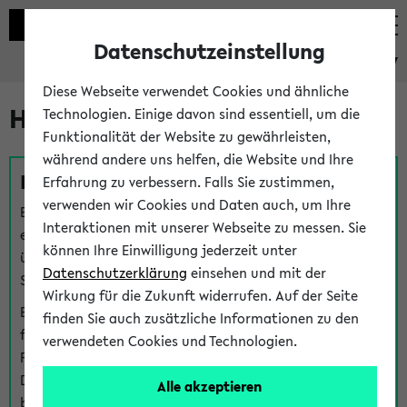
Datenschutzeinstellung
eKVV
Diese Webseite verwendet Cookies und ähnliche
Hilfe & Kontakt
Technologien. Einige davon sind essentiell, um die
Funktionalität der Website zu gewährleisten,
während andere uns helfen, die Website und Ihre
Fragen zu einzelnen Veranstaltungen
Erfahrung zu verbessern. Falls Sie zustimmen,
verwenden wir Cookies und Daten auch, um Ihre
Bei inhaltlichen und organisatorischen Fragen zu
Interaktionen mit unserer Webseite zu messen. Sie
einzelnen Veranstaltungen finden Sie Ansprechpersonen
können Ihre Einwilligung jederzeit unter
über den
Fragen
-Link bei jeder Veranstaltung. Der BIS
Datenschutzerklärung
einsehen und mit der
Support kann hier meist keine direkte Hilfe leisten.
Wirkung für die Zukunft widerrufen. Auf der Seite
Bei Veranstaltungen mit eKVV Teilnahmemanagement
finden Sie auch zusätzliche Informationen zu den
finden Sie eine Auskunft über die Personen, die Ihre
verwendeten Cookies und Technologien.
Platzzuteilung im eKVV eingetragen haben, auf der
Detailseite zum Teilnahmemanagement der
Alle akzeptieren
betreffenden Veranstaltung.