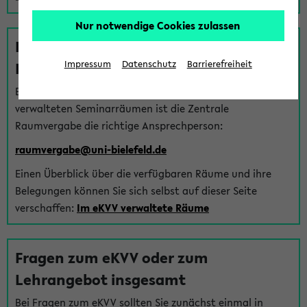
Nur notwendige Cookies zulassen
Fragen zu im eKVV verwalteten
Räumen
Impressum
Datenschutz
Barrierefreiheit
Bei Fragen zur Vergabe von Hörsälen und vom eKVV
verwalteten Seminarräumen ist die Zentrale
Raumvergabe die richtige Ansprechperson:
raumvergabe@uni-bielefeld.de
Einen Überblick über die verfügbaren Räume und ihre
Belegungen können Sie sich selbst auf dieser Seite
verschaffen:
Im eKVV verwaltete Räume
Fragen zum eKVV oder zum
Lehrangebot insgesamt
Bei Fragen zum eKVV sollten Sie zunächst einmal in