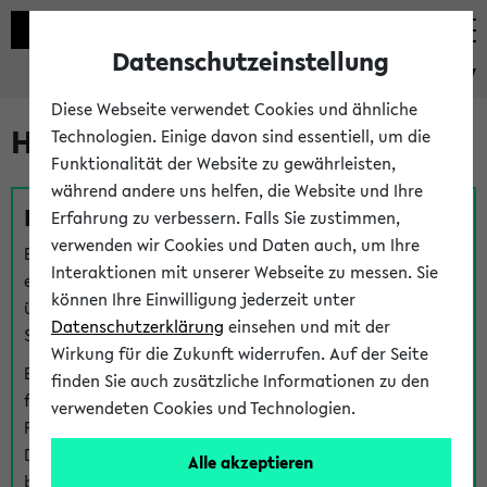
Datenschutzeinstellung
eKVV
Diese Webseite verwendet Cookies und ähnliche
Hilfe & Kontakt
Technologien. Einige davon sind essentiell, um die
Funktionalität der Website zu gewährleisten,
während andere uns helfen, die Website und Ihre
Fragen zu einzelnen Veranstaltungen
Erfahrung zu verbessern. Falls Sie zustimmen,
verwenden wir Cookies und Daten auch, um Ihre
Bei inhaltlichen und organisatorischen Fragen zu
Interaktionen mit unserer Webseite zu messen. Sie
einzelnen Veranstaltungen finden Sie Ansprechpersonen
können Ihre Einwilligung jederzeit unter
über den
Fragen
-Link bei jeder Veranstaltung. Der BIS
Datenschutzerklärung
einsehen und mit der
Support kann hier meist keine direkte Hilfe leisten.
Wirkung für die Zukunft widerrufen. Auf der Seite
Bei Veranstaltungen mit eKVV Teilnahmemanagement
finden Sie auch zusätzliche Informationen zu den
finden Sie eine Auskunft über die Personen, die Ihre
verwendeten Cookies und Technologien.
Platzzuteilung im eKVV eingetragen haben, auf der
Detailseite zum Teilnahmemanagement der
Alle akzeptieren
betreffenden Veranstaltung.